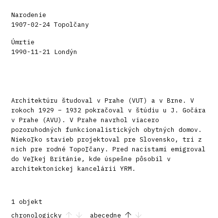
Narodenie
1907-02-24 Topolčany
Úmrtie
1990-11-21 Londýn
Architektúru študoval v Prahe (VUT) a v Brne. V
rokoch 1929 – 1932 pokračoval v štúdiu u J. Gočára
v Prahe (AVU). V Prahe navrhol viacero
pozoruhodných funkcionalistických obytných domov.
Niekoľko stavieb projektoval pre Slovensko, tri z
nich pre rodné Topoľčany. Pred nacistami emigroval
do Veľkej Británie, kde úspešne pôsobil v
architektonickej kancelárii YRM.
1 objekt
chronologicky
abecedne