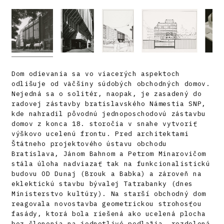
Dom odievania sa vo viacerých aspektoch
odlišuje od väčšiny súdobých obchodných domov.
Nejedná sa o solitér, naopak, je zasadený do
radovej zástavby bratislavského Námestia SNP,
kde nahradil pôvodnú jednoposchodovú zástavbu
domov z konca 18. storočia v snahe vytvoriť
výškovo ucelenú frontu. Pred architektami
Štátneho projektového ústavu obchodu
Bratislava, Jánom Bahnom a Petrom Minarovičom
stála úloha nadviazať tak na funkcionalistickú
budovu OD Dunaj (Brouk a Babka) a zároveň na
eklektickú stavbu bývalej Tatrabanky (dnes
Ministerstvo kultúry). Na starší obchodný dom
reagovala novostavba geometrickou strohosťou
fasády, ktorá bola riešená ako ucelená plocha
bez členenia na jednotlivé podlažia, rozdelená