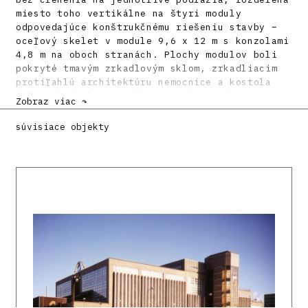
miesto toho vertikálne na štyri moduly
odpovedajúce konštrukčnému riešeniu stavby –
oceľový skelet v module 9,6 x 12 m s konzolami
4,8 m na oboch stranách. Plochy modulov boli
pokryté tmavým zrkadlovým sklom, zrkadliacim
protiľahlú architektúru nemocnice a kostola
Milosrdných bratov. Po zotmení naopak
Zobraz viac ↷
prepájalo interiér predajných priestorov s
námestím. V prízemnej časti sa dvakrát
súvisiace objekty
zalomená fasáda formálne priblížila k
prevýšenému prízemiu susednej budovy
Ministerstva kultúry, pričom tak bol zároveň
vytvorený krytý priestoru parteru. Dva vstupné
moduly boli akcentované farebne kontrastnými,
mohutnými markízami. Zatiaľ čo rímsa Domu
odievania výškovo nadväzovala na budovu
obchodného domu Dunaj, spojenie s budovou
ministerstva naznačuje ustupujúce najvyššie
podlažie s šikmou oceľovou konštrukciou. V
druhom module bol osadený reklamný nápis
zakončený segmentovým „štítom“. Fasáda v
Nedbalovej ulici, založená na vertikálnej