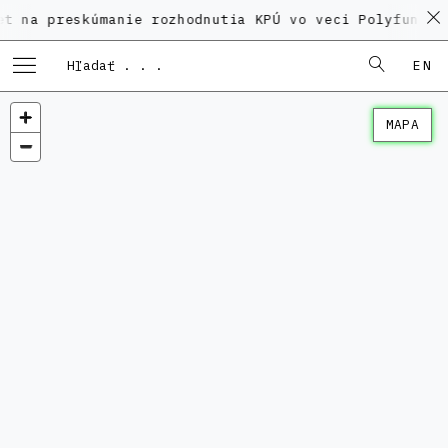
eskúmanie rozhodnutia KPÚ vo veci Polyfunkčného dom
EN
MAPA