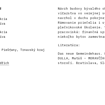
d
Návrh budovy bývalého o
víťazstva vo verejnej s
navrhol v duchu pokojne
kcia
Rámovanie priečelia i s
íva
plečnikovské školenie. 
kcia
pracoviská: finančná sp
íva
niekoľko bytov zamestna
Literatúra:
 Piešťany, Trnavský kraj
Das neue Gemeindehaus. 
DULLA, Matúš – MORAVČÍK
dřich
storočí. Bratislava, Sl