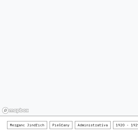
Merganc Jindřich
Piešťany
Administratíva
1920 - 192