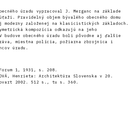
becného úradu vypracoval J. Merganc na základe
úťaži. Pravidelný objem bývalého obecného domu
j moderny založenej na klasicistických základoch.
ymetrická kompozícia odkazujú na jeho
V budove obecného úradu boli pôvodne aj ďalšie
ráva, miestna polícia, požiarna zbrojnica i
ncov úradu.
Forum 1, 1931, s. 208.
OVÁ, Henrieta: Architektúra Slovenska v 20.
ovart 2002. 512 s., tu s. 360.