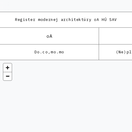
Register modernej architektúry
oA HÚ SAV
oA
Do.co,mo.mo
(Ne)p