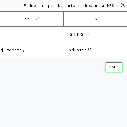
Podnet na preskúmanie rozhodnutia KPÚ vo veci Po
SK
EN
KOLEKCIE
ej moderny
Industriál
MAPA