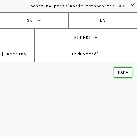
Podnet na preskúmanie rozhodnutia KPÚ vo v
SK
EN
KOLEKCIE
ej moderny
Industriál
MAPA