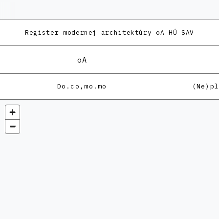
Register modernej architektúry
oA HÚ SAV
oA
Do.co,mo.mo
(Ne)p