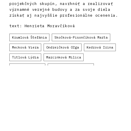
projekčných skupín, navrhnúť a realizovať
významné verejné budovy a za svoje diela
získať aj najvyššie profesionálne ocenenia.
text: Henrieta Moravčíková
Krumlová Štefánia
Skočková-Pisončíková Marta
Mecková Viera
Ondreičková Oľga
Kedrová Irina
Titlová Lýdia
Marcinková Milica
Krukovská Mária
Cvengrošová Viktória
Cimmermannová Gabriela
22 objektov
chronologicky
abecedne
Register modernej architektúry
Oddelenia