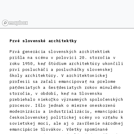
Prvé slovenské architektky
Prvá generácia slovenských architektiek
prišla na scénu v polovici 20. storočia v
roku 1950, keď štúdium architektúry ukončili
prví poslucháči a poslucháčky slovenskej
školy architektúry. V architektonickej
profesii sa začali emancipovať na prelome
päťdesiatych a šesťdesiatych rokov minulého
storočia, v období, keď na Slovensku
prebiehalo niekoľko významných spoločenských
procesov. Išlo jednak o mierne oneskorenú
modernizáciu a industrializáciu, emancipáciu
československej politickej scény vo vzťahu k
sovietskej moci, ale aj o zavŕšenie národnej
emancipácie Slovákov. Všetky spomínané