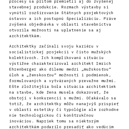
procesy sa pritom premietli aj do zvýšenej
stavebnej produkcie. Rozmach výstavby si
vynútil rozširovanie štátnych projektových
ústavov a ich postupnú špecializáciu. Práve
zvýšená objednávka v oblasti stavebníctva
otvorila možnosti na uplatnenie sa aj
architektkám.
Architektky začínali svoju kariéru v
socialistickej projekcii v čisto mužských
kolektívoch. Ich komplikovanú situáciu
výstižne charakterizoval architekt Imrich
Ehrenberger ako dilemu medzi „mužskosťou“
úloh a „ženskosťou“ možností i podmienok,
formulovaných a vytváraných prevažne mužmi.
Ešte zložitejšia bola situácia architektiek
na stavbe, kde žena musela dokazovať, že
obstojí v konkurencii s mužmi. Očakávalo sa
totiž, že architektky môžu nanajvýš prispieť
v oblasti estetiky či typológie ale rozhodne
nie technologickou či konštrukčnou
inováciou. Napriek tomu sa niektorým
architektkám podarilo presadiť ako vedúcim