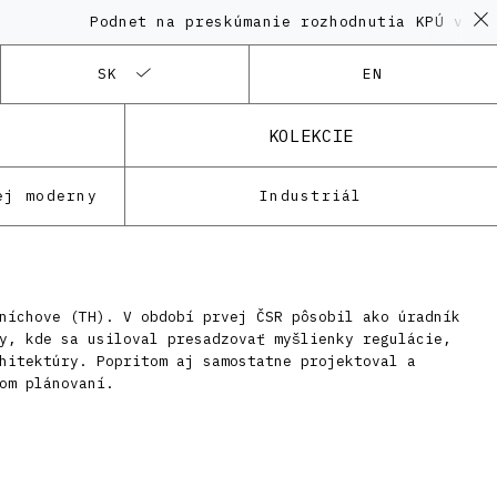
Podnet na preskúmanie rozhodnutia KPÚ vo vec
SK
EN
KOLEKCIE
ej moderny
Industriál
níchove (TH). V období prvej ČSR pôsobil ako úradník
y, kde sa usiloval presadzovať myšlienky regulácie,
hitektúry. Popritom aj samostatne projektoval a
om plánovaní.