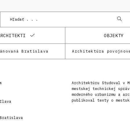
ARCHITEKTI
OBJEKTY
lánovaná Bratislava
Architektúra povojnov
n
Architektúru študoval v M
mestskej technickej správ
moderného urbanizmu a arc
publikoval texty o mestsk
Ilava
Bratislava