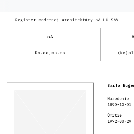
Register modernej architektúry
oA HÚ SAV
oA
Do.co,mo.mo
(Ne)p
Barta Euge
Narodenie
1890-10-01 
Úmrtie
1972-08-29 