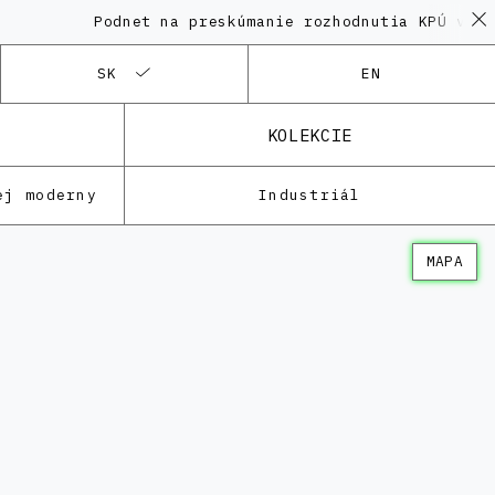
Podnet na preskúmanie rozhodnutia KPÚ vo veci Po
SK
EN
KOLEKCIE
ej moderny
Industriál
MAPA