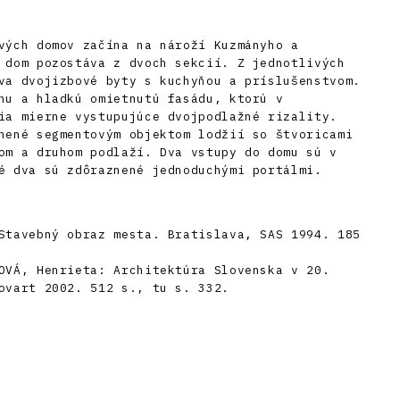
vých domov začína na nároží Kuzmányho a
 dom pozostáva z dvoch sekcií. Z jednotlivých
va dvojizbové byty s kuchyňou a príslušenstvom.
hu a hladkú omietnutú fasádu, ktorú v
ia mierne vystupujúce dvojpodlažné rizality.
nené segmentovým objektom lodžií so štvoricami
om a druhom podlaží. Dva vstupy do domu sú v
é dva sú zdôraznené jednoduchými portálmi.
Stavebný obraz mesta. Bratislava, SAS 1994. 185
OVÁ, Henrieta: Architektúra Slovenska v 20.
ovart 2002. 512 s., tu s. 332.