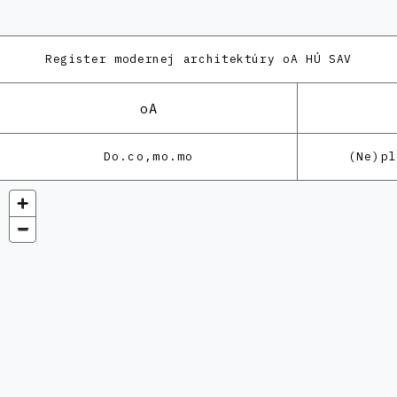
Register modernej architektúry
oA HÚ SAV
oA
Do.co,mo.mo
(Ne)p