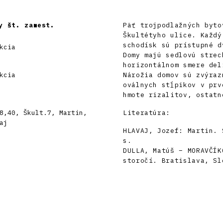
y št. zamest.
Päť trojpodlažných byto
Škultétyho ulice. Každý
schodísk sú prístupné d
kcia
Domy majú sedlovú strec
horizontálnom smere del
kcia
Nárožia domov sú zvýraz
oválnych stĺpikov v prv
hmote rizalitov, ostatn
8,40, Škult.7, Martin,
Literatúra:
aj
HLAVAJ, Jozef: Martin. 
s.
DULLA, Matúš – MORAVČÍK
storočí. Bratislava, Sl