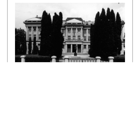
In: Z novších výtvarných dejín Slovenska.
Súbor štúdií a materiálov. Ed. Ladislav
Saučin. Bratislava, Vydavateľstvo SAV 1962. s.
327 – 406.
Milan Michal Harminc. Katalóg výstavy. Ed.
Klára Kubičková, Anna Zajková. Bratislava,
GAUDI – SNG 1991, nestránkované, 41 s., tu s.
22.
MORAVČÍKOVÁ, H. Henrieta: Architektonické
diela 20. storočia na Slovensku. Architektúra
& Urbanizmus 32, 1998, 3 – 4, s. XCV.
DULLA, Matúš – MORAVČÍKOVÁ, Henrieta:
Architektúra Slovenska v 20. storočí.
Bratislava, Slovart 2002. 512 s., tu s. 16,
357.