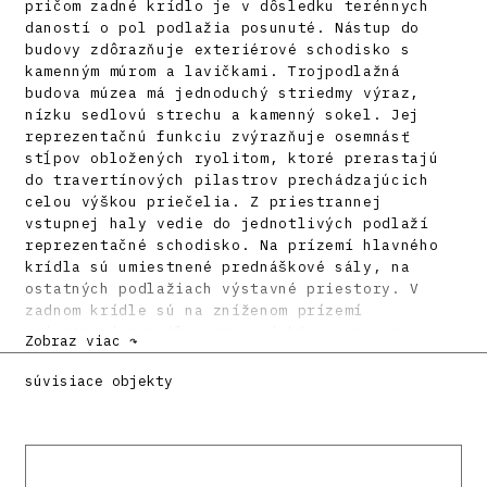
pričom zadné krídlo je v dôsledku terénnych
daností o pol podlažia posunuté. Nástup do
budovy zdôrazňuje exteriérové schodisko s
kamenným múrom a lavičkami. Trojpodlažná
budova múzea má jednoduchý striedmy výraz,
nízku sedlovú strechu a kamenný sokel. Jej
reprezentačnú funkciu zvýrazňuje osemnásť
stĺpov obložených ryolitom, ktoré prerastajú
do travertínových pilastrov prechádzajúcich
celou výškou priečelia. Z priestrannej
vstupnej haly vedie do jednotlivých podlaží
reprezentačné schodisko. Na prízemí hlavného
krídla sú umiestnené prednáškové sály, na
ostatných podlažiach výstavné priestory. V
zadnom krídle sú na zníženom prízemí
umiestnené muzeálne pracoviská, na prvom a
Zobraz viac ↷
druhom poschodí výstavné siene a posledné
podlažie zaberá obrazáreň s preskleným
súvisiace objekty
oceľovým stropom.
Literatúra:
TORAN, Eduard: Architekt Milan Michal Harminc.