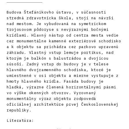
Budova Štefánikovho ústavu, v súčasnosti
stredná zdravotnícka škola, stojí na návrší
nad mestom. Je vybudovaná na symetrickom
trojosovom pôdoryse s nevýraznými bočnými
krídlami. Hlavný nástup od centra mesta vedie
cez monumentálne kamenné exteriérové schodisko
a k objektu sa prichádza cez parkovo upravenú
záhradu. Vlastný vstup lemuje portikus, nad
ktorým je balkón s balustrádou a dvojicou
súsoší. Zadný vstup do budovy je v telese
hlavného dvojramenného schodiska, ktoré je
umiestnené v osi objektu a mierne vystupuje z
hmoty hlavného krídla. Fasáda budovy je
hladká, výrazne členená horizontálnymi pásmi
vo výške okenných otvorov. Vyrovnaný
monumentálny výraz objektu zodpovedá
oficiálnej architektúre prvej Československej
republiky.
Literatúra: