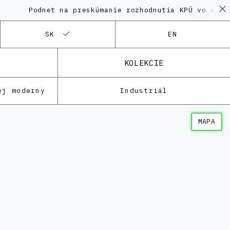
Podnet na preskúmanie rozhodnutia KPÚ vo veci Polyfu
SK
EN
KOLEKCIE
ej moderny
Industriál
MAPA