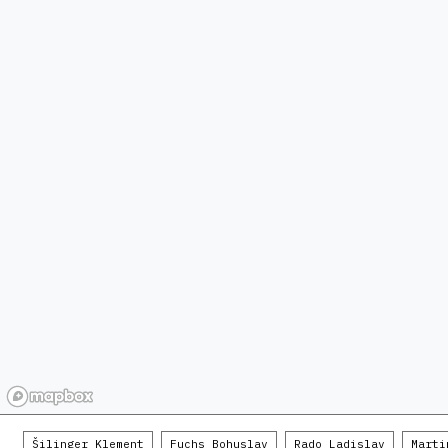
Šilinger Klement
Fuchs Bohuslav
Rado Ladislav
Marti