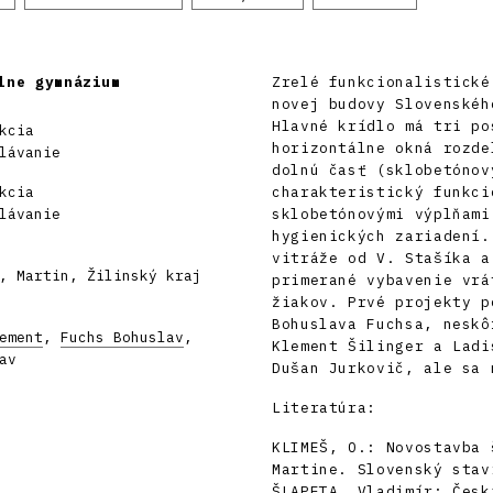
lne gymnázium
Zrelé funkcionalistické
novej budovy Slovenskéh
Hlavné krídlo má tri po
kcia
horizontálne okná rozde
lávanie
dolnú časť (sklobetónov
kcia
charakteristický funkci
lávanie
sklobetónovými výplňami
hygienických zariadení.
vitráže od V. Stašíka a
, Martin, Žilinský kraj
primerané vybavenie vrá
žiakov. Prvé projekty p
Bohuslava Fuchsa, neskô
ement
,
Fuchs Bohuslav
,
Klement Šilinger a Ladi
av
Dušan Jurkovič, ale sa 
Literatúra:
KLIMEŠ, O.: Novostavba 
Martine. Slovenský stav
ŠLAPETA, Vladimír: Česk