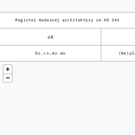
Register modernej architektúry
oA HÚ SAV
oA
Do.co,mo.mo
(Ne)p