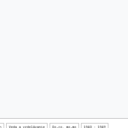
n
Veda a vzdelávanie
Do.co, mo.mo
1940 - 1949