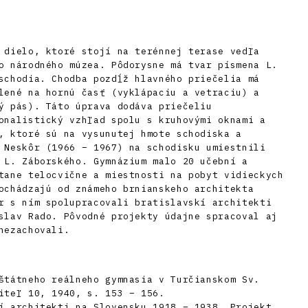
 dielo, ktoré stojí na terénnej terase vedľa
o národného múzea. Pôdorysne má tvar písmena L.
schodia. Chodba pozdĺž hlavného priečelia má
lené na hornú časť (vyklápaciu a vetraciu) a
ý pás). Táto úprava dodáva priečeliu
onalistický vzhľad spolu s kruhovými oknami a
, ktoré sú na vysunutej hmote schodiska a
 Neskôr (1966 – 1967) na schodisku umiestnili
 L. Záborského. Gymnázium malo 20 učební a
tane telocvične a miestnosti na pobyt vidieckych
ochádzajú od známeho brnianskeho architekta
r s ním spolupracovali bratislavskí architekti
slav Rado. Pôvodné projekty údajne spracoval aj
nezachovali.
štátneho reálneho gymnasia v Turčianskom Sv.
iteľ 10, 1940, s. 153 – 156.
í architekti na Slovensku 1918 – 1938. Projekt