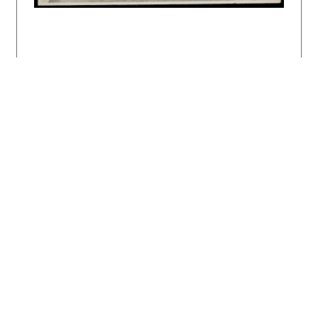
vysokoškolské študentstvo. Slovenský staviteľ
1, 1931, s. 170 – 172.
OREL, D.: O univerzitných sociálnych
inštitúciách. Slovenský staviteľ 1, 1931, s.
159 – 160.
SLEZÁČEK, J.: Dôstojný stánok slovenského
vysokoškolského študentstva Lafranconi.
Slovenský staviteľ 1, 1931, s. 164.
Š-. [ŠILINGER, Klement]: Univerzitná kolej na
Lafranconi v Bratislave. Slovenský staviteľ 1,
1931, s. 170.
Stavba univerzitnej koleje a akademickej menzy
v Bratislave. Slovenský staviteľ 3, 1933, 8,
s. 100 – 103.
Architektura ČSR 16, 1957, s. 186.
MORAVČÍKOVÁ, Henrieta: Univerzitný internát a
menza Lafranconi. Architektúra & urbanizmus
29, 1995, 1 – 2, s. 32 – 37.
DULLA, Matúš – MORAVČÍKOVÁ, Henrieta:
Architektúra Slovenska v 20. storočí.
Bratislava, Slovart 2002. 512 s., tu s. 67,
79, 80, 344.