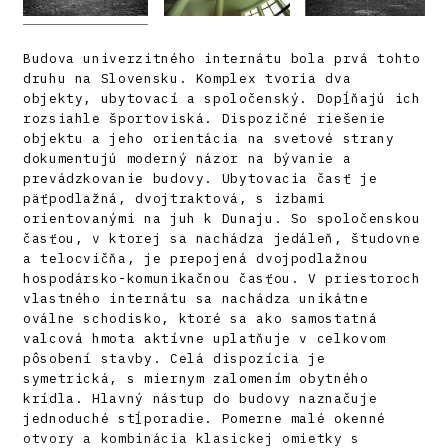
Budova univerzitného internátu bola prvá tohto
druhu na Slovensku. Komplex tvoria dva
objekty, ubytovací a spoločenský. Dopĺňajú ich
rozsiahle športoviská. Dispozičné riešenie
objektu a jeho orientácia na svetové strany
dokumentujú moderný názor na bývanie a
prevádzkovanie budovy. Ubytovacia časť je
päťpodlažná, dvojtraktová, s izbami
orientovanými na juh k Dunaju. So spoločenskou
časťou, v ktorej sa nachádza jedáleň, študovne
a telocvičňa, je prepojená dvojpodlažnou
hospodársko-komunikačnou časťou. V priestoroch
vlastného internátu sa nachádza unikátne
oválne schodisko, ktoré sa ako samostatná
valcová hmota aktívne uplatňuje v celkovom
pôsobení stavby. Celá dispozícia je
symetrická, s miernym zalomením obytného
krídla. Hlavný nástup do budovy naznačuje
jednoduché stĺporadie. Pomerne malé okenné
otvory a kombinácia klasickej omietky s