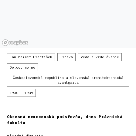
Faulhammer František
Trnava
Veda a vzdelávanie
Do.co, mo.mo
Československá republika a slovenská architektonická
avantgarda
1930 - 1939
Okresná nemocenská poisťovňa, dnes Právnická
fakulta