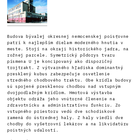
Budova bývalej okresnej nemocenskej poisťovne
patrí k najlepším dielam moderného hnutia v
meste. Stojí na okraji historického jadra, na
rožnej parcele. Symetrický pôdorys tvaru
písmena U je koncipovaný ako dispozičný
trojtrakt. Z výtvarného hľadiska dominantný
presklený kubus zabezpečuje osvetlenie
stredného chodbového traktu. Obe krídla budovy
sú spojené presklenou chodbou nad vstupným
dvojpodlažným krídlom. Hmotová výstavba
objektu odráža jeho vnútorné členenie na
zdravotnícku a administratívnu funkciu. Zo
vstupného priestoru vedú dve schodiskové
ramená do ústrednej haly. Z haly viedli dve
chodby do vyšetrovní lekárov a na likvidatúru
poistných udalostí.