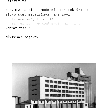
Literatúra:
ŠLACHTA, Štefan: Moderná architektúra na
Slovensku. Bratislava, SAS 1991,
nestránkované, tu s. 26.
DULLA, Matúš – MORAVČÍKOVÁ, Henrieta:
Zobraz viac ↷
Architektúra Slovenska v 20. storočí.
Bratislava, Slovart 2002. 512 s., tu s. 364.
súvisiace objekty