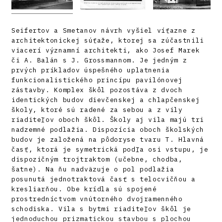
Seifertov a Smetanov návrh vyšiel víťazne z
architektonickej súťaže, ktorej sa zúčastnili
viacerí významní architekti, ako Josef Marek
či A. Balán s J. Grossmannom. Je jedným z
prvých príkladov úspešného uplatnenia
funkcionalistického princípu pavilónovej
zástavby. Komplex škôl pozostáva z dvoch
identických budov dievčenskej a chlapčenskej
školy, ktoré sú radené za sebou a z vily
riaditeľov oboch škôl. Školy aj vila majú tri
nadzemné podlažia. Dispozícia oboch školských
budov je založená na pôdoryse tvaru T. Hlavná
časť, ktorá je symetrická podľa osi vstupu, je
dispozičným trojtraktom (učebne, chodba,
šatne). Na ňu nadväzuje o pol podlažia
posunutá jednotraktová časť s telocvičňou a
kresliarňou. Obe krídla sú spojené
prostredníctvom vnútorného dvojramenného
schodiska. Vila s bytmi riaditeľov škôl je
jednoduchou prizmatickou stavbou s plochou