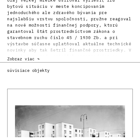
ozaj veľkej mierke usiloval vyriešiť zlú
bytovú situáciu v meste koncipovaním
jednoduchého ale zdravého bývania pre
najslabšiu vrstvu spoločnosti, pružne reagoval
na nové možnosti finančnej podpory, ktorú
garantoval štát prostredníctvom zákona o
stavebnom ruchu číslo 45 / 1930 Zb. a pri
výstavbe súčasne uplatňoval aktuálne technické
novinky aby tak šetril finančné prostriedky. V
neposlednom rade prinášal prostredníctvom
Zobraz viac ↷
riadkovej zástavby nový pohľad na tvorbu
mesta. Všetky tieto momenty vzbudzovali od
súvisiace objekty
samého začiatku záujem predstaviteľov domácej
avantgardy, ktorá venovala výstavbe súboru
sústredenú pozornosť.
Bytový súbor tvorí sedem samostatne stojacich
šesťpodlažných domov usporiadaných do riadkov
s nepravidelnými rozostupmi. Jeden z krajných
domov má pôdorys tvaru L a pôvodne uzatváral
štruktúru zo severnej strany. Bytové domy sú
koncipované ako pavlačové. Ich formu určuje
oceľobetónová rámová konštrukcia, ktorá sa v