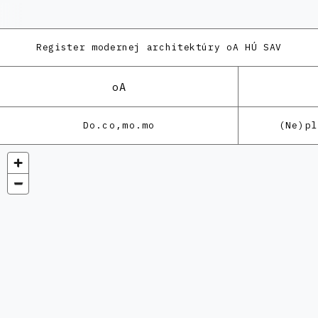
Register modernej architektúry
oA HÚ SAV
oA
Do.co,mo.mo
(Ne)p