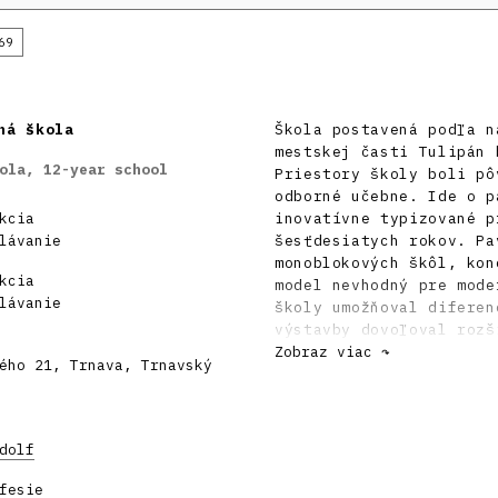
69
ná škola
Škola postavená podľa n
mestskej časti Tulipán 
ola, 12-year school
Priestory školy boli pô
odborné učebne. Ide o p
kcia
inovatívne typizované p
lávanie
šesťdesiatych rokov. Pa
monoblokových škôl, kon
kcia
model nevhodný pre mode
lávanie
školy umožňoval diferen
výstavby dovoľoval rozš
jednotlivých škôl. Okre
Zobraz viac ↷
ého 21, Trnava, Trnavský
lepší kontakt detí s pr
prepojených zastrešeným
Areál školy v Trnave po
dolf
Pavilóny trnavskej škol
stropnými doskami stava
fesie