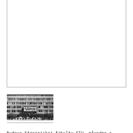
Budova Strojníckej fakulty STU, pôvodne s