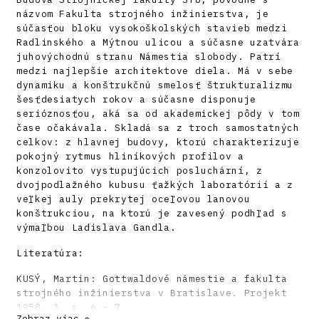
názvom Fakulta strojného inžinierstva, je
súčasťou bloku vysokoškolských stavieb medzi
Radlinského a Mýtnou ulicou a súčasne uzatvára
juhovýchodnú stranu Námestia slobody. Patrí
medzi najlepšie architektove diela. Má v sebe
dynamiku a konštrukčnú smelosť štrukturalizmu
šesťdesiatych rokov a súčasne disponuje
serióznosťou, aká sa od akademickej pôdy v tom
čase očakávala. Skladá sa z troch samostatných
celkov: z hlavnej budovy, ktorú charakterizuje
pokojný rytmus hliníkových profilov a
konzolovito vystupujúcich posluchární, z
dvojpodlažného kubusu ťažkých laboratórií a z
veľkej auly prekrytej oceľovou lanovou
konštrukciou, na ktorú je zavesený podhľad s
výmaľbou Ladislava Gandla.
Literatúra:
KUSÝ, Martin: Gottwaldové námestie a fakulta
strojného inžinierstva v Bratislave. Projekt
1958, 3, s. 6 – 7.
Zobraz viac ↷