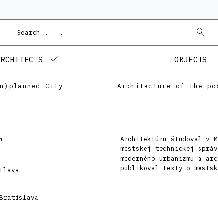
ARCHITECTS
OBJECTS
Un)planned City
n
Architektúru študoval v M
mestskej technickej správ
moderného urbanizmu a arc
publikoval texty o mestsk
Ilava
Bratislava