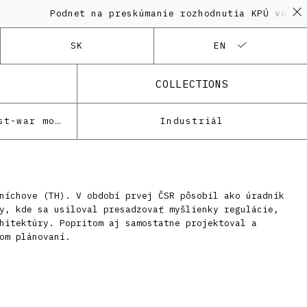
Podnet na preskúmanie rozhodnutia KPÚ vo veci
SK
EN
COLLECTIONS
Architecture of the post-war modernism
Industriál
níchove (TH). V období prvej ČSR pôsobil ako úradník
y, kde sa usiloval presadzovať myšlienky regulácie,
hitektúry. Popritom aj samostatne projektoval a
om plánovaní.