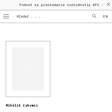
Podnet na preskúmanie rozhodnutia KPÚ vo veci
EN
Mihálik Ľubomír