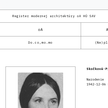
Register modernej architektúry
oA HÚ SAV
oA
Do.co,mo.mo
(Ne)p
Skočková-P
Narodenie
1942-12-06 