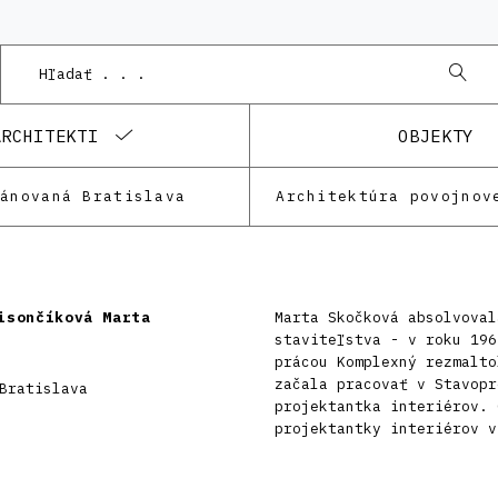
ARCHITEKTI
OBJEKTY
lánovaná Bratislava
Architektúra povojnov
isončíková Marta
Marta Skočková absolvoval
staviteľstva - v roku 196
prácou Komplexný rezmalto
začala pracovať v Stavopr
Bratislava
projektantka interiérov. 
projektantky interiérov v