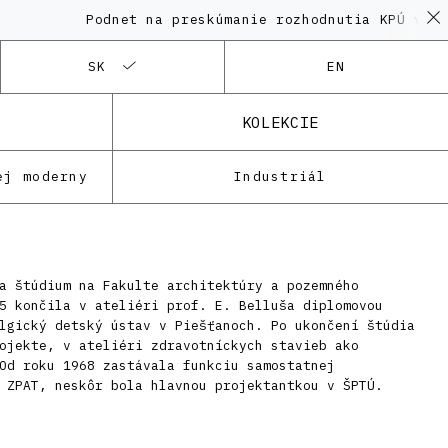
Podnet na preskúmanie rozhodnutia KPÚ vo vec
SK
EN
KOLEKCIE
ej moderny
Industriál
a štúdium na Fakulte architektúry a pozemného
5 končila v ateliéri prof. E. Belluša diplomovou
lgický detský ústav v Piešťanoch. Po ukončení štúdia
ojekte, v ateliéri zdravotníckych stavieb ako
Od roku 1968 zastávala funkciu samostatnej
 ZPAT, neskôr bola hlavnou projektantkou v ŠPTÚ.