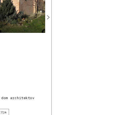
 dom architektov
Iľja