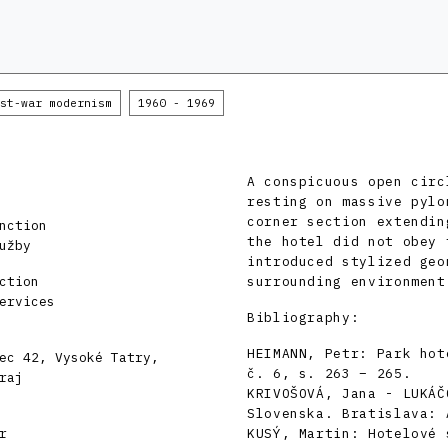
st-war modernism
1960 - 1969
A conspicuous open circ
resting on massive pylo
corner section extendin
nction
the hotel did not obey 
užby
introduced stylized geo
ction
surrounding environment
ervices
Bibliography:
HEIMANN, Petr: Park hot
ec 42, Vysoké Tatry,
č. 6, s. 263 – 265.
raj
KRIVOŠOVÁ, Jana - LUKÁČ
Slovenska. Bratislava: 
r
KUSÝ, Martin: Hotelové 