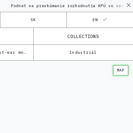
net na preskúmanie rozhodnutia KPÚ vo veci Polyfunk
SK
EN
COLLECTIONS
Architecture of the post-war modernism
Industriál
MAP