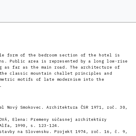
le form of the bedroom section of the hotel is
ns. Public area is represented by a long low-rise
g as far as the main road. The architecture of
the classic mountain challet principles and
metric motifs of late modernism into the
.
el Nový Smokovec. Architektura ČSR 1971, roč. 30,
OVÁ, Elena: Premeny súčasnej architektúry
Alfa, 1990, s. 123-124.
stavby na Slovensku. Projekt 1974, roč. 16, č. 9,