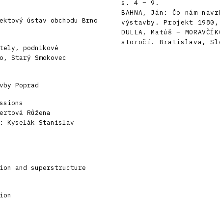
s. 4 – 9.
BAHNA, Ján: Čo nám navr
ektový ústav obchodu Brno
výstavby. Projekt 1980,
DULLA, Matúš – MORAVČÍK
storočí. Bratislava, Sl
tely, podnikové
o, Starý Smokovec
vby Poprad
ssions
ertová Růžena
: Kyselák Stanislav
ion and superstructure
ion