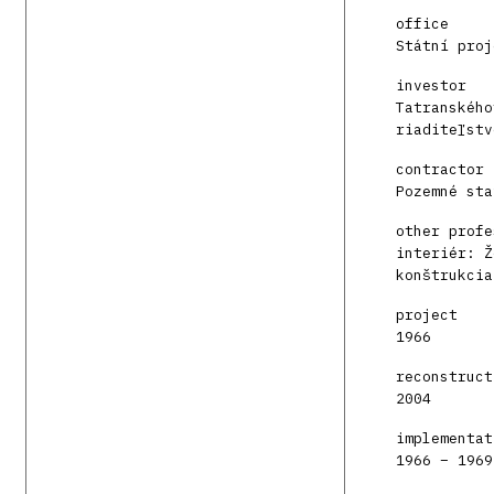
office
Státní proj
investor
Tatranského
riaditeľstv
contractor
Pozemné sta
other profe
interiér: Ž
konštrukcia
project
1966
reconstruct
2004
implementat
1966 – 1969