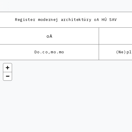
Register modernej architektúry
oA HÚ SAV
oA
Do.co,mo.mo
(Ne)p