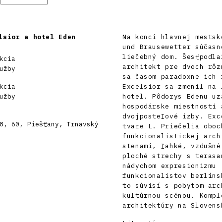
lsior a hotel Eden
Na konci hlavnej mestsk
und Brausewetter súčasn
liečebný dom. Šesťpodla
kcia
architekt pre dvoch rôz
užby
sa časom paradoxne ich 
kcia
Excelsior sa zmenil na 
užby
hotel. Pôdorys Edenu uz
hospodárske miestnosti 
dvojposteľové izby. Exc
8, 60, Piešťany, Trnavský
tvare L. Priečelia oboc
funkcionalistickej arch
stenami, ľahké, vzdušné
ploché strechy s terasa
nádychom expresionizmu 
funkcionalistov berlíns
to súvisí s pobytom arc
kultúrnou scénou. Kompl
architektúry na Slovens