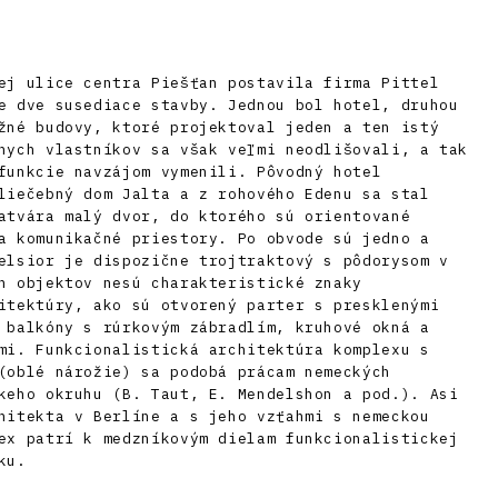
ej ulice centra Piešťan postavila firma Pittel
e dve susediace stavby. Jednou bol hotel, druhou
žné budovy, ktoré projektoval jeden a ten istý
nych vlastníkov sa však veľmi neodlišovali, a tak
funkcie navzájom vymenili. Pôvodný hotel
liečebný dom Jalta a z rohového Edenu sa stal
atvára malý dvor, do ktorého sú orientované
a komunikačné priestory. Po obvode sú jedno a
elsior je dispozične trojtraktový s pôdorysom v
h objektov nesú charakteristické znaky
itektúry, ako sú otvorený parter s presklenými
 balkóny s rúrkovým zábradlím, kruhové okná a
mi. Funkcionalistická architektúra komplexu s
(oblé nárožie) sa podobá prácam nemeckých
keho okruhu (B. Taut, E. Mendelshon a pod.). Asi
hitekta v Berlíne a s jeho vzťahmi s nemeckou
ex patrí k medzníkovým dielam funkcionalistickej
ku.