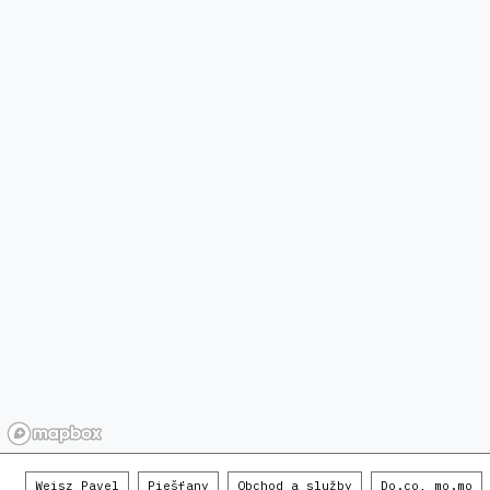
Weisz Pavel
Piešťany
Obchod a služby
Do.co, mo.mo