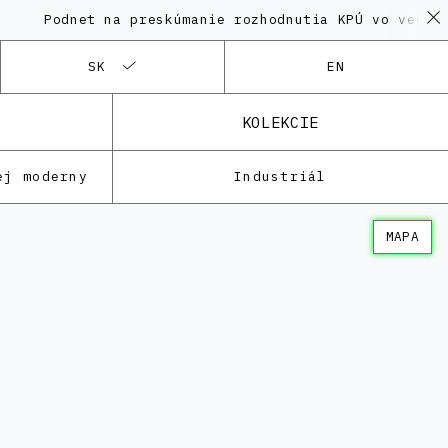
dnet na preskúmanie rozhodnutia KPÚ vo veci Polyfun
SK
EN
KOLEKCIE
ej moderny
Industriál
MAPA