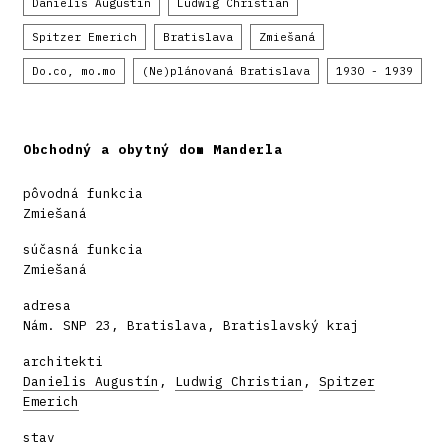
Danielis Augustín
Ludwig Christian
Spitzer Emerich
Bratislava
Zmiešaná
Do.co, mo.mo
(Ne)plánovaná Bratislava
1930 - 1939
Obchodný a obytný dom Manderla
pôvodná funkcia
Zmiešaná
súčasná funkcia
Zmiešaná
adresa
Nám. SNP 23, Bratislava, Bratislavský kraj
architekti
Danielis Augustín
,
Ludwig Christian
,
Spitzer
Emerich
stav