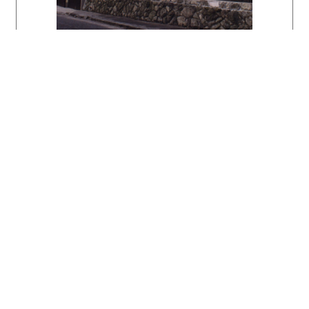
tomto novom prostredí provokoval svojou výškou
ale aj umiestnením za líniou uličnej čiary.
To, čo poburovala starousadlíkov a ľavičiarov,
naopak, nadchýnalo bratislavskú bohému.
„Mrakodrap predsunutý nad ulicu námestia” ich
fascinoval a kaviareň Grand na prvom poschodí
domu sa na dlhé roky stala ich obľúbeným
miestom.
Literatúra:
Hochhaus Manderla in Pressburg. Forum 5, 1935,
s. 184 – 186.
Foltyn, Ladislav: Slovenská architektúra 1918
– 1938 a česká avantgarda. Bratislava, SAS
1993, s. 152 – 153, 155.
Moravčíková Henrieta: Tradícia a novátorstvo v
architektonickom diele Christiana Ludwiga.
Architektúra & Urbanizmus 31, 1997, 4, s. 197
– 198.
Dulla, Matúš - Moravčíková, Henrieta:
Architektúra Slovenska v 20. storočí.
Bratislava, Slovart 2002, s. 96 – 97.