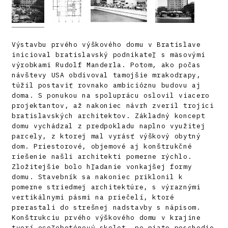
Výstavbu prvého výškového domu v Bratislave
inicioval bratislavský podnikateľ s mäsovými
výrobkami Rudolf Manderla. Potom, ako počas
návštevy USA obdivoval tamojšie mrakodrapy,
túžil postaviť rovnako ambicióznu budovu aj
doma. S ponukou na spoluprácu oslovil viacero
projektantov, až nakoniec návrh zveril trojici
bratislavských architektov. Základný koncept
domu vychádzal z predpokladu naplno využitej
parcely, z ktorej mal vyrásť výškový obytný
dom. Priestorové, objemové aj konštrukčné
riešenie našli architekti pomerne rýchlo.
Zložitejšie bolo hľadanie vonkajšej formy
domu. Stavebník sa nakoniec priklonil k
pomerne striedmej architektúre, s výraznými
vertikálnymi pásmi na priečelí, ktoré
prerastali do strešnej nadstavby s nápisom.
Konštrukciu prvého výškového domu v krajine
tvorí oceľobetónový skelet, po piate poschodie