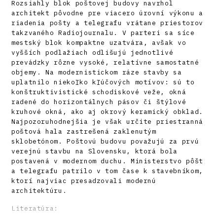
Rozsiahly blok poštovej budovy navrhol
architekt pôvodne pre viacero úrovní výkonu a
riadenia pošty a telegrafu vrátane priestorov
takzvaného Radiojournalu. V parteri sa síce
mestský blok kompaktne uzatvára, avšak vo
vyšších podlažiach odlišujú jednotlivé
prevádzky rôzne vysoké, relatívne samostatné
objemy. Na modernistickom ráze stavby sa
uplatnilo niekoľko kľúčových motívov: sú to
konštruktivistické schodiskové veže, okná
radené do horizontálnych pásov či štýlové
kruhové okná, ako aj okrový keramický obklad.
Najpozoruhodnejšia je však určite priestranná
poštová hala zastrešená zaklenutým
sklobetónom. Poštovú budovu považujú za prvú
verejnú stavbu na Slovensku, ktorá bola
postavená v modernom duchu. Ministerstvo pôšt
a telegrafu patrilo v tom čase k stavebníkom,
ktorí najviac presadzovali modernú
architektúru.
Literatúra: