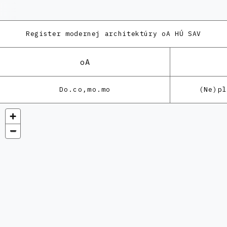
Register modernej architektúry
oA HÚ SAV
oA
Do.co,mo.mo
(Ne)p