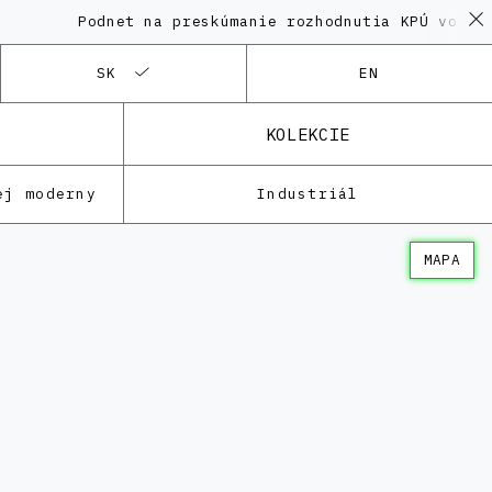
Podnet na preskúmanie rozhodnutia KPÚ vo veci 
SK
EN
KOLEKCIE
ej moderny
Industriál
MAPA