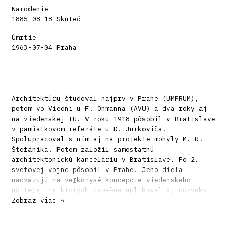
Narodenie
1885-08-18 Skuteč
Úmrtie
1963-07-04 Praha
Architektúru študoval najprv v Prahe (UMPRUM),
potom vo Viedni u F. Ohmanna (AVU) a dva roky aj
na viedenskej TU. V roku 1918 pôsobil v Bratislave
v pamiatkovom referáte u D. Jurkoviča.
Spolupracoval s ním aj na projekte mohyly M. R.
Štefánika. Potom založil samostatnú
architektonickú kanceláriu v Bratislave. Po 2.
svetovej vojne pôsobil v Prahe. Jeho diela
nadväzujú na veľkorysé koncepcie viedenského
učiteľa, na ktorých úspešne aplikoval aj dozvuky
kubistického tvaroslovia. Na Slovensku navrhol
Zobraz viac ↷
viacero monumentálnych stavieb.