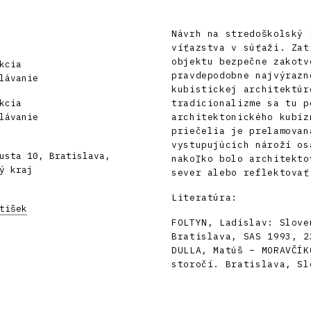
Návrh na stredoškolský 
víťazstva v súťaži. Zat
objektu bezpečne zakotv
kcia
pravdepodobne najvýrazn
lávanie
kubistickej architektúr
kcia
tradicionalizme sa tu p
lávanie
architektonického kubiz
priečelia je prelamovan
vystupujúcich nároží os
usta 10, Bratislava,
nakoľko bolo architekto
ý kraj
sever alebo reflektovať
Literatúra:
tišek
FOLTYN, Ladislav: Slove
Bratislava, SAS 1993, 2
DULLA, Matúš – MORAVČÍK
storočí. Bratislava, Sl