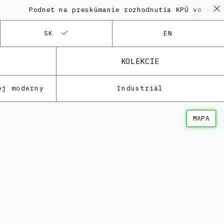
Podnet na preskúmanie rozhodnutia KPÚ vo veci Polyf
SK
EN
KOLEKCIE
ej moderny
Industriál
MAPA