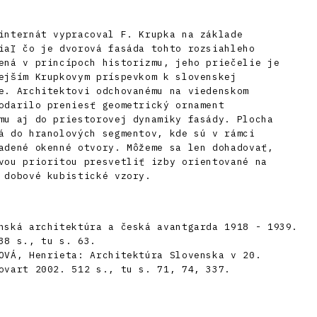
internát vypracoval F. Krupka na základe
iaľ čo je dvorová fasáda tohto rozsiahleho
ená v princípoch historizmu, jeho priečelie je
ejším Krupkovym príspevkom k slovenskej
e. Architektovi odchovanému na viedenskom
odarilo preniesť geometrický ornament
mu aj do priestorovej dynamiky fasády. Plocha
á do hranolových segmentov, kde sú v rámci
adené okenné otvory. Môžeme sa len dohadovať,
vou prioritou presvetliť izby orientované na
 dobové kubistické vzory.
nská architektúra a česká avantgarda 1918 - 1939.
38 s., tu s. 63.
OVÁ, Henrieta: Architektúra Slovenska v 20.
ovart 2002. 512 s., tu s. 71, 74, 337.