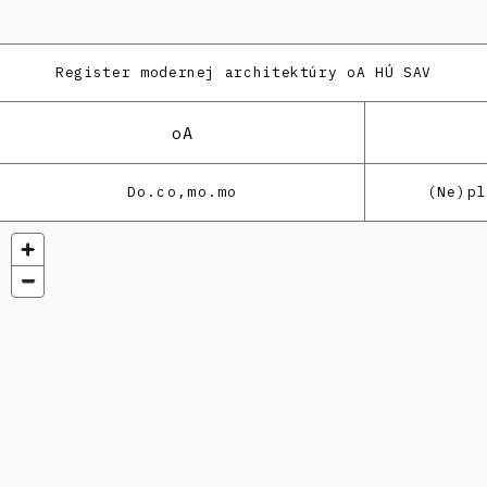
Register modernej architektúry
oA HÚ SAV
oA
Do.co,mo.mo
(Ne)p