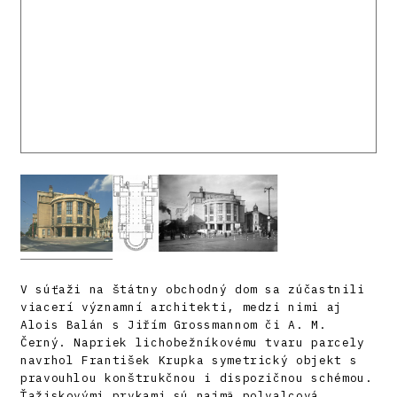
V súťaži na štátny obchodný dom sa zúčastnili
viacerí významní architekti, medzi nimi aj
Alois Balán s Jiřím Grossmannom či A. M.
Černý. Napriek lichobežníkovému tvaru parcely
navrhol František Krupka symetrický objekt s
pravouhlou konštrukčnou i dispozičnou schémou.
Ťažiskovými prvkami sú najmä polvalcová