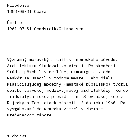
Narodenie
1888-08-31 Opava
Úmrtie
1961-07-31 Gondsroth/Gelnhausen
Významný moravský architekt nemeckého pôvodu.
Architektúru študoval vo Viedni. Po skončení
štúdia pôsobil v Berlíne, Hamburgu a Viedni.
Neskôr sa usadil v rodnom meste. Jeho diela
klasicizujúcej moderny (mestské kúpalisko) tvoria
špičku opavskej medzivojnovej architektúry. Koncom
tridsiatych rokov presídlil na Slovensko, kde v
Rajeckých Tepliciach pôsobil až do roku 1960. Po
vysťahovaní do Nemecka zomrel v zbernom
utečeneckom tábore.
1 objekt