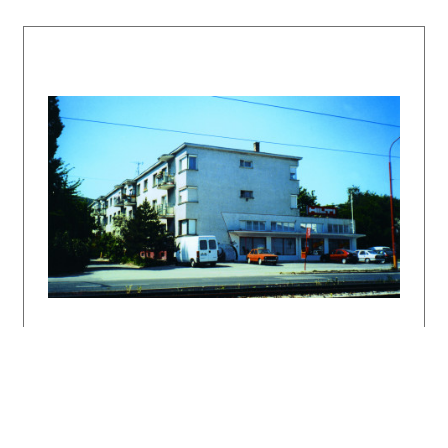
Literatúra:
ŠLACHTA, Štefan: Pamiatky zlínskej
architektúry. Projekt 32, 1990, 4, s. 11 – 13.
ŠEVEČEK, L. – HORŇÁKOVÁ, L.: Satelity
funkcionalistického Zlína. Zlín, Státní
galerie ve Zlíně 1998. 91 s.
NOVÁK, Pavel: Zlínská architektura 1900 –
1950. Zlín, Agentura Čas 1993, 320 s., tu s.
248 – 249.
DULLA, Matúš – MORAVČÍKOVÁ, Henrieta:
Architektúra Slovenska v 20. storočí.
Bratislava, Slovart 2002. 512 s., tu s. 120,
384.
SLABEYOVÁ, Michaela: Architekt Vladimír Karfík
– symbol modernej československej
architektúry. Architektúra & urbanizmus 42,
2008, 1 – 2, s. 71 – 99.