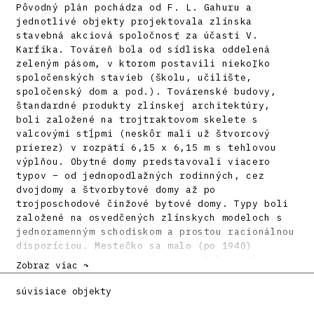
Pôvodný plán pochádza od F. L. Gahuru a
jednotlivé objekty projektovala zlínska
stavebná akciová spoločnosť za účasti V.
Karfíka. Továreň bola od sídliska oddelená
zeleným pásom, v ktorom postavili niekoľko
spoločenských stavieb (školu, učilište,
spoločenský dom a pod.). Továrenské budovy,
štandardné produkty zlínskej architektúry,
boli založené na trojtraktovom skelete s
valcovými stĺpmi (neskôr mali už štvorcový
prierez) v rozpätí 6,15 x 6,15 m s tehlovou
výplňou. Obytné domy predstavovali viacero
typov – od jednopodlažných rodinných, cez
dvojdomy a štvorbytové domy až po
trojposchodové činžové bytové domy. Typy boli
založené na osvedčených zlínskych modeloch s
jednoramenným schodiskom a prostou racionálnou
dispozíciou. Mestečko sa malo (po 1940)
rozvíjať aj na severnej strane železničnej
Zobraz viac ↷
trate, k tomu však nedošlo. Z celého zámeru
zostala len odľahlá a zvláštne na sever
súvisiace objekty
orientovaná železničná stanica.