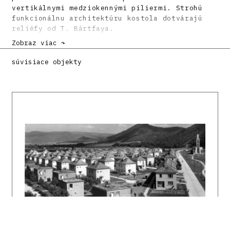
vertikálnymi medziokennými piliermi. Strohú
funkcionálnu architektúru kostola dotvárajú
reliéfy od T. Bártfaya.
Zobraz viac ↷
Literatúra:
súvisiace objekty
Lukáčová, E. et al.: Sakrálna architektúra na
Slovensku. Komárno, 1996, s. 171.
Novák, P.: Zlínská architektura 1900 - 1950.
Zlín, 1993, s. 114 - 115.
Vladimír Karfík architekt 20. storočia.
Katalóg výstavy. Ed. Štefan Šlachta.
Bratislava, SAS 1992. 24 s.
DULLA, Matúš – MORAVČÍKOVÁ, Henrieta:
Architektúra Slovenska v 20. storočí.
Bratislava, Slovart 2002. 512 s.
SLABEYOVÁ, Michaela: Architekt Vladimír Karfík
– symbol modernej československej
architektúry. Architektúra & urbanizmus 42,
2008, 1 – 2, s. 71 – 99.