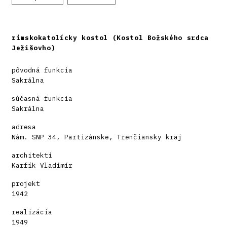
rímskokatolícky kostol (Kostol Božského srdca
Ježišovho)
pôvodná funkcia
Sakrálna
súčasná funkcia
Sakrálna
adresa
Nám. SNP 34, Partizánske, Trenčiansky kraj
architekti
Karfík Vladimír
projekt
1942
realizácia
1949