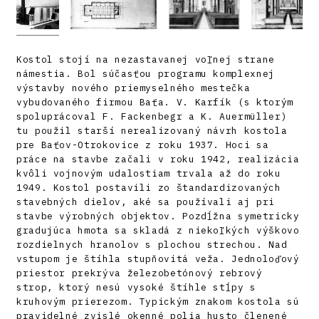
Kostol stojí na nezastavanej voľnej strane
námestia. Bol súčasťou programu komplexnej
výstavby nového priemyselného mestečka
vybudovaného firmou Baťa. V. Karfík (s ktorým
spoluprácoval F. Fackenbegr a K. Auermüller)
tu použil starší nerealizovaný návrh kostola
pre Baťov-Otrokovice z roku 1937. Hoci sa
práce na stavbe začali v roku 1942, realizácia
kvôli vojnovým udalostiam trvala až do roku
1949. Kostol postavili zo štandardizovaných
stavebných dielov, aké sa používali aj pri
stavbe výrobných objektov. Pozdĺžna symetricky
gradujúca hmota sa skladá z niekoľkých výškovo
rozdielnych hranolov s plochou strechou. Nad
vstupom je štíhla stupňovitá veža. Jednoloďový
priestor prekrýva železobetónový rebrový
strop, ktorý nesú vysoké štíhle stĺpy s
kruhovým prierezom. Typickým znakom kostola sú
pravidelné zvislé okenné polia husto členené