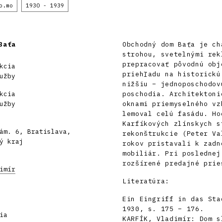
o.mo
1930 - 1939
Baťa
Obchodný dom Baťa je ch
strohou, svetelnými rek
prepracovať pôvodnú obj
kcia
priehľadu na historickú
užby
nižšiu – jednoposchodov
kcia
poschodia. Architektoni
užby
oknami priemyselného vz
lemoval celú fasádu. Ho
Karfíkových zlínskych s
ám. 6, Bratislava,
rekonštrukcie (Peter Va
ý kraj
rokov pristavali k zadn
mobiliár. Pri poslednej
rozšírené predajné prie
imír
Literatúra:
Ein Eingriff in das Sta
1930, s. 175 – 176.
ia
KARFÍK, Vladimír: Dom s