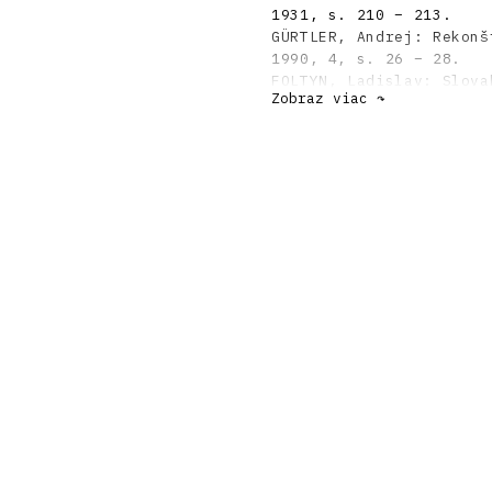
1931, s. 210 – 213.
GÜRTLER, Andrej: Rekonš
1990, 4, s. 26 – 28.
FOLTYN, Ladislav: Slova
Zobraz viac ↷
Avantgarde 1918 – 1939.
KARFÍK, Vladimír: Archi
s. 97 – 98, 196.
DULLA, Matúš – MORAVČÍK
storočí. Bratislava, Sl
HABERLANDOVÁ, Katarína:
Alizé. ARCH 11, 2005, 5
SLABEYOVÁ, Michaela: Pr
47, 2005, 5, s. 16 – 19
SLABEYOVÁ, Michaela: Ar
československej archite
s. 71 – 99.