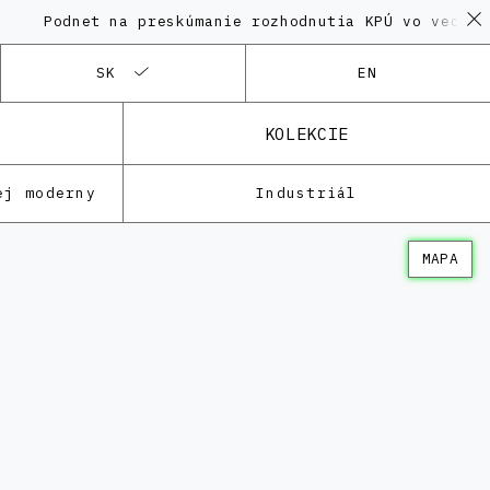
dnet na preskúmanie rozhodnutia KPÚ vo veci Polyfun
SK
EN
KOLEKCIE
ej moderny
Industriál
MAPA