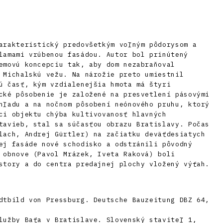
arakteristický predovšetkým voľným pôdorysom a
lamami vrúbenou fasádou. Autor bol prinútený
emovú koncepciu tak, aby dom nezabraňoval
 Michalskú vežu. Na nárožie preto umiestnil
ú časť, kým vzdialenejšia hmota má štyri
cké pôsobenie je založené na presvetlení pásovými
hľadu a na nočnom pôsobení neónového pruhu, ktorý
ci objektu chýba kultivovanosť hlavných
tavieb, stal sa súčasťou obrazu Bratislavy. Počas
lach, Andrej Gürtler) na začiatku deväťdesiatych
ej fasáde nové schodisko a odstránili pôvodný
 obnove (Pavol Mrázek, Iveta Raková) boli
story a do centra predajnej plochy vložený výťah.
dtbild von Pressburg. Deutsche Bauzeitung DBZ 64,
lužby Baťa v Bratislave. Slovenský staviteľ 1,