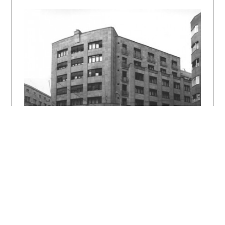
Architektúra & urbanizmus 39, 2005, 3 – 4, s.
149 – 164.