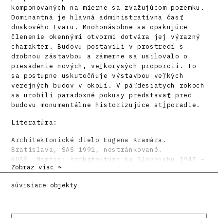
komponovaných na mierne sa zvažujúcom pozemku.
Dominantná je hlavná administratívna časť
doskového tvaru. Mnohonásobne sa opakujúce
členenie okennými otvormi dotvára jej výrazný
charakter. Budovu postavili v prostredí s
drobnou zástavbou a zámerne sa usilovalo o
presadenie nových, veľkorysých proporcií. To
sa postupne uskutočňuje výstavbou veľkých
verejných budov v okolí. V päťdesiatych rokoch
sa urobili paradoxné pokusy predstavať pred
budovu monumentálne historizujúce stĺporadie.
Literatúra:
Architektonické dielo Eugena Kramára.
Bratislava, SAS 1991, nestránkované.
KUSÝ, Martin: Architektúra na Slovensku 1945 –
Zobraz viac ↷
1975. Bratislava, Pallas 1976. 286 s.
DULLA, Matúš – MORAVČÍKOVÁ, Henrieta:
súvisiace objekty
Architektúra Slovenska v 20. storočí.
Bratislava, Slovart 2002. 512 s., tu s. 410.
HRDINA, Miroslav: Projekčná kancelária Eugena
Kramára a Štefana Lukačoviča (1942 – 1950).