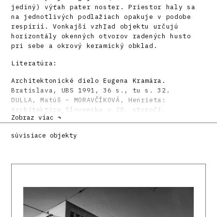
jediný) výťah pater noster. Priestor haly sa
na jednotlivých podlažiach opakuje v podobe
respírií. Vonkajší vzhľad objektu určujú
horizontály okenných otvorov radených husto
pri sebe a okrový keramický obklad.
Literatúra:
Architektonické dielo Eugena Kramára.
Bratislava, UBS 1991, 36 s., tu s. 32.
DULLA, Matúš – MORAVČÍKOVÁ, Henrieta:
Architektúra Slovenska v 20. storočí.
Zobraz viac ↷
Bratislava, Slovart 2002. 512 s., tu s. 412.
HRDINA, Miroslav: Projekčná kancelária Eugena
súvisiace objekty
Kramára a Štefana Lukačoviča (1942 – 1950).
Architektúra & urbanizmus 39, 2005, 3 – 4, s.
149 – 164.