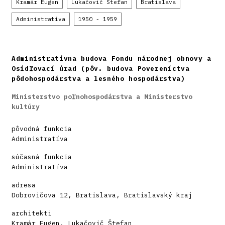
Kramár Eugen
Lukačovič Štefan
Bratislava
Administratíva
1950 - 1959
Administratívna budova Fondu národnej obnovy a
Osídľovací úrad (pôv. budova Povereníctva
pôdohospodárstva a lesného hospodárstva)
Ministerstvo poľnohospodárstva a Ministerstvo
kultúry
pôvodná funkcia
Administratíva
súčasná funkcia
Administratíva
adresa
Dobrovičova 12, Bratislava, Bratislavský kraj
architekti
Kramár Eugen
,
Lukačovič Štefan