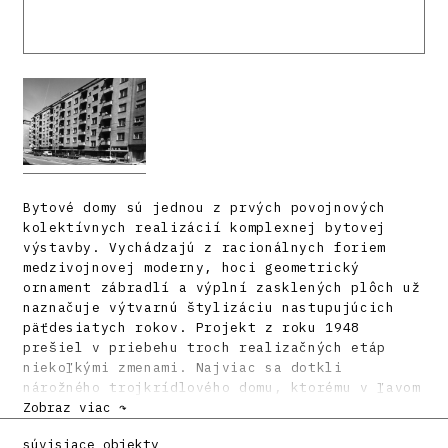
Bytové domy sú jednou z prvých povojnových
kolektívnych realizácií komplexnej bytovej
výstavby. Vychádzajú z racionálnych foriem
medzivojnovej moderny, hoci geometrický
ornament zábradlí a výplní zasklených plôch už
naznačuje výtvarnú štylizáciu nastupujúcich
päťdesiatych rokov. Projekt z roku 1948
prešiel v priebehu troch realizačných etáp
niekoľkými zmenami. Najviac sa dotkli
nárožného trojkrídlového domu, ktorému v ľavom
krídle z pôvodných piatich sekcií zostali len
Zobraz viac ↷
dve. Prvý, šesťposchodový dvojdom má v
súvisiace objekty
suteréne kotolňu slúžiacu celému súboru. V