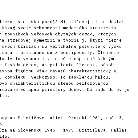
tickom sídlisku pozdĺž Miletičovej ulice dostal
ukázať svoje schopnosti moderného architekta.
h rovnakých vežových obytných domov, ktorých
na stredovej symetrii a tvoria ju štyri mierne
 dvoch krídlach sú vertikálne posunuté o výšku
amena a prístupné sú z medzipodesty. Členenie
lo týmto vysunutím, je ešte doplnené šikmými
e fasády domov, aj pri tomto členení, pôsobia
asnou figúrou však dávajú charakteristický a
u komplexu. Veľkoryso, so zasklenou halou,
ovo charakteristickou stenou perforovanou
rmované vstupné priestory domov. Do radu domov je
fín.
omy na Miletičovej ulici. Projekt 1961, roč. 3,
5.
úra na Slovensku 1945 – 1975. Bratislava, Pallas
145.