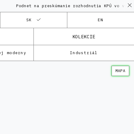
Podnet na preskúmanie rozhodnutia KPÚ vo veci Polyfu
SK
EN
KOLEKCIE
ej moderny
Industriál
MAPA