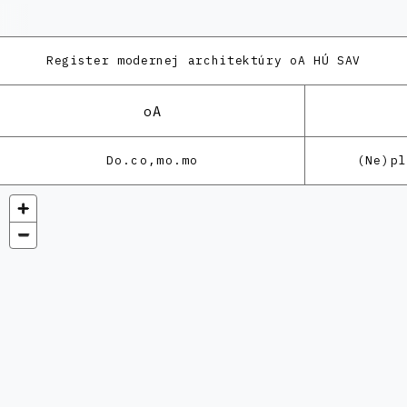
Register modernej architektúry
oA HÚ SAV
oA
Do.co,mo.mo
(Ne)p