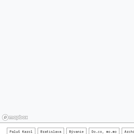
Paluš Karol
Bratislava
Bývanie
Do.co, mo.mo
Arch