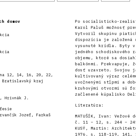
ch domov
Po socialisticko-realis
Karol Paluš možnosť pre
Vytvoril skupinu piatic
kcia
dispozícia je založená 
vysunuté krídla. Byty v
kcia
jedného schodiskového r
objemu, ktoré sa dosiah
balkónmi. Prekvapuje, ž
dosť uzavreto. Svojou j
na 12, 14, 16, 20, 22,
kultivovaný výraz celém
 Bratislavský kraj
uvoľnenými stĺpmi a dob
kruhovými otvormi sú fo
začlenené kúpalisko Del
, Hrivnák J.
Literatúra:
fesie
rvančík Jozef, Farkaš
MATUŠÍK, Ivan: Vežové d
č. 11 – 12, s. 244 – 24
KUSÝ, Martin: Architekt
1976. s. 118-119, 141, 