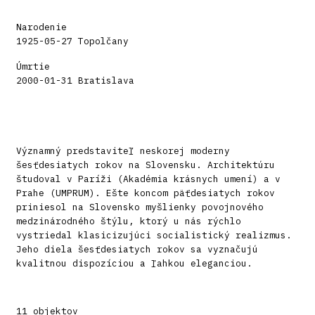
Narodenie
1925-05-27 Topolčany
Úmrtie
2000-01-31 Bratislava
Významný predstaviteľ neskorej moderny
šesťdesiatych rokov na Slovensku. Architektúru
študoval v Paríži (Akadémia krásnych umení) a v
Prahe (UMPRUM). Ešte koncom päťdesiatych rokov
priniesol na Slovensko myšlienky povojnového
medzinárodného štýlu, ktorý u nás rýchlo
vystriedal klasicizujúci socialistický realizmus.
Jeho diela šesťdesiatych rokov sa vyznačujú
kvalitnou dispozíciou a ľahkou eleganciou.
11 objektov