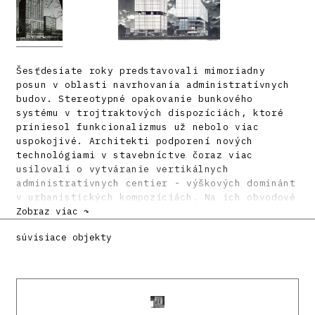
Šesťdesiate roky predstavovali mimoriadny
posun v oblasti navrhovania administratívnych
budov. Stereotypné opakovanie bunkového
systému v trojtraktových dispozíciách, ktoré
priniesol funkcionalizmus už nebolo viac
uspokojivé. Architekti podporení nových
technológiami v stavebníctve čoraz viac
usilovali o vytváranie vertikálnych
administratívnych centier - výškových dominánt
v urbanistických kompozíciách. Na ich obvodové
plášte mohli aplikovať moderné zavesené
Zobraz viac ↷
fasádne systémy.
súvisiace objekty
V tomto zmysle navrhol aj architekt Karol
Paluš dvojicu administratívnych budov na rohu
Miletičovej ulice. Prvým bol výškový objekt
určený pre Generálne riaditeľstvo pozemného
staviteľstva a Generálne riaditeľstvo Čedoku s