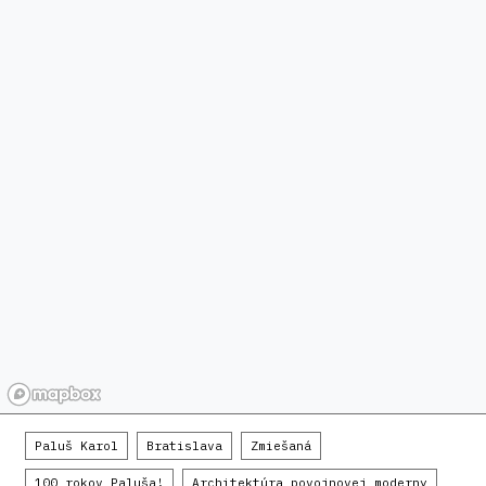
Paluš Karol
Bratislava
Zmiešaná
100 rokov Paluša!
Architektúra povojnovej moderny