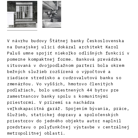
V návrhu budovy Štátnej banky Československa
na Dunajskej ulici dokázal architekt Karol
Paluš umne spojiť niekoľko odlišných funkcií v
pomerne kompaktnej forme. Banková prevádzka
situovaná v dvojpodlažnom parteri bola okrem
bežných služieb rozšírená o výpočtové a
riadiace stredisko a cudzovalutovú banku so
zmenárňou. Vo vyšších, hmotovo členitých
podlažiach, bolo umiestnených 44 bytov pre
zamestnancov banky spolu s komunitnými
priestormi. V prízemí sa nachádza
veľkokapacitná garáž. Spojením bývania, práce,
šlužieb, statickej dopravy a spoločenských
priestorov do jedného objektu autor naplnil
predstavu o polyfunkčnej výstavbe v centrálnej
metropolitnej oblasti.