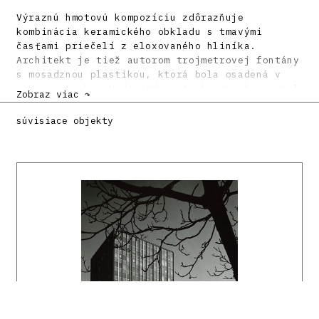
Výraznú hmotovú kompozíciu zdôrazňuje
kombinácia keramického obkladu s tmavými
časťami priečelí z eloxovaného hliníka.
Architekt je tiež autorom trojmetrovej fontány
s mosadznou plastikou, ktorá bola osadená v
nádvorí banky. V deväťdesiatych rokoch navrhol
Zobraz viac ↷
Karol Paluš aj rozmernú prístavbu, ktorá by
bola s existujúcou budovou prepojená pasážou.
súvisiace objekty
Tá sa však nerealizovala.
autor textu:
Monika Bočková
Literatúra:
ZALČÍK, Tibor - DULLA, Matúš: Slovenská
architektúra 1976 - 1980. Bratislava: Veda
Vydavateľstvo Slovenskej akadémie vied, 1982,
s. 192.