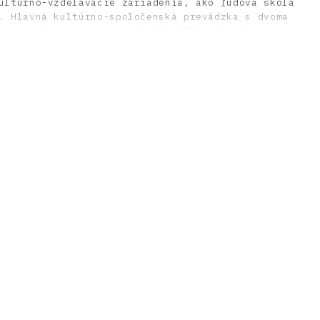
ultúrno-vzdelávacie zariadenia, ako ľudová škola
. Hlavná kultúrno-spoločenská prevádzka s dvoma
oyerom je na prvom poschodí. Dlhé, do námestia
lenené rozmernými betónovými plochami s
nou maľbou. Urbanistická figúra domu kultúry aj
entujú prienik postmoderny do slovenského
redia.
ková
h. Karol Paluš (27. 5. 1925) jubiloval, Projekt
 55.
 SZALAY, Peter. Domy kultúry na Slovensku:
ypologického druhu. In Osvěta, kultura, zábava:
ovensku,Michaela Janečková, Irena Lehkoživoá
aha, 601 s.