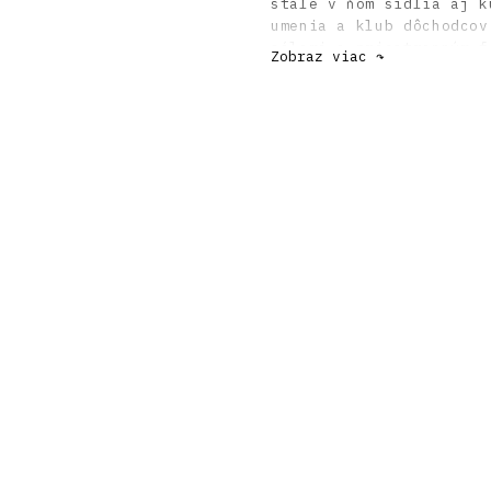
stále v ňom sídlia aj k
umenia a klub dôchodcov
sálami a priestranným f
Zobraz viac ↷
obrátené priečelie je č
pestrofarebnou abstrakt
koncepcia parteru dokum
architektonického prost
autor textu:
Monika Boč
Literatúra:
SVETLÍK, Ján: Akad. arc
1991, roč. 33, č. 3, s.
MORAVČÍKOVÁ, Henrieta -
Vzostup a pád jedného t
kultúrní domy v Českosl
(eds.) 2024, VI PER: Pr