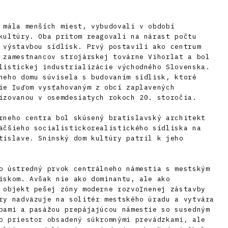
 mála menších miest, vybudovali v období
kultúry. Oba pritom reagovali na nárast počtu
 výstavbou sídlisk. Prvý postavili ako centrum
 zamestnancov strojárskej továrne Vihorlat a bol
listickej industrializácie východného Slovenska.
neho domu súvisela s budovaním sídlisk, ktoré
ie ľuďom vysťahovaným z obcí zaplavených
izovanou v osemdesiatych rokoch 20. storočia.
rneho centra bol skúsený bratislavský architekt
äčšieho socialistickorealistického sídliska na
tislave. Sninský dom kultúry patril k jeho
o ústredný prvok centrálneho námestia s mestským
iskom. Avšak nie ako dominantu, ale ako
 objekt pešej zóny moderne rozvoľnenej zástavby
ry nadväzuje na solitér mestského úradu a vytvára
bami a pasážou prepájajúcou námestie so susedným
o priestor obsadený súkromnými prevádzkami, ale