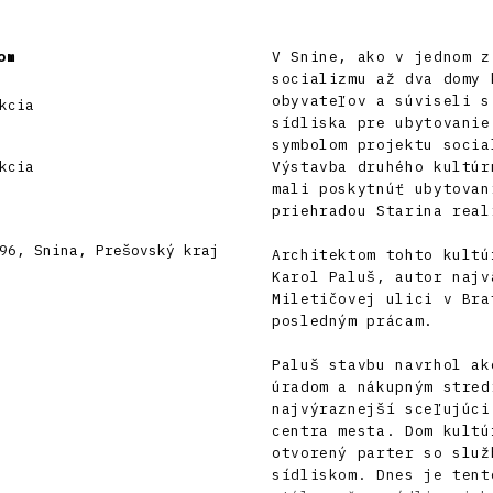
om
V Snine, ako v jednom z
socializmu až dva domy 
obyvateľov a súviseli s
kcia
sídliska pre ubytovanie
symbolom projektu socia
kcia
Výstavba druhého kultúr
mali poskytnúť ubytovan
priehradou Starina real
96, Snina, Prešovský kraj
Architektom tohto kultú
Karol Paluš, autor najv
Miletičovej ulici v Bra
posledným prácam.
Paluš stavbu navrhol ak
úradom a nákupným stred
najvýraznejší sceľujúci
centra mesta. Dom kultú
otvorený parter so služ
sídliskom. Dnes je tent