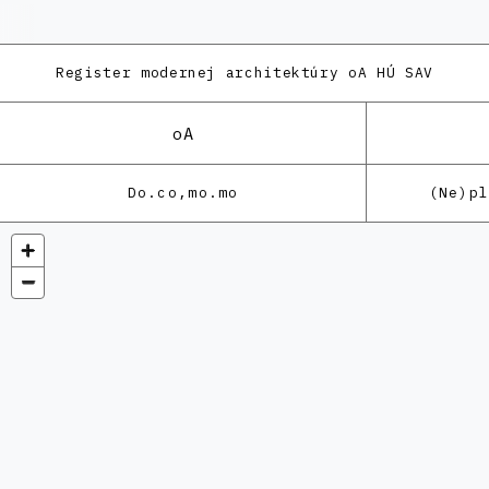
Register modernej architektúry
oA HÚ SAV
oA
Do.co,mo.mo
(Ne)p