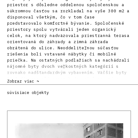
priestor s dôsledne oddelenou spoločenskou a
súkromnou časťou sa rozkladal na vyše 300 m2 a
disponoval všetkým, čo v tom čase
predstavovalo komfortné bývanie. Spoločenské
priestory spolu vytvárali jeden organický
celok, na ktorý nadväzovala priestranná terasa
orientovaná do záhrady a zimná záhrada
obrátená do ulice. Neoddeliteľnou súčasťou
riešenia boli vstavané nábytky či mobilné
priečka. Na ostatných podlažiach sa nachádzali
nájomné byty dvoch veľkostných kategórií s
rovnako nadštandardným vybavením. Väčšie byty
tiež disponovali pozoruhodne riešenou zimnou
Zobraz viac ↷
záhradou, ktorá nadväzovala na priestor
jedálne a určovala exponované nárožie budovy.
súvisiace objekty
Jednoduché zasklenie bolo zasunuté do vnútra
budovy tak, aby vynikol subtílny oceľobetónový
stĺpik v nároží a vyľahčilo sa celkové
pôsobenie hmoty. Za zmienku stojí aj dômyselný
spôsob vetrania centrálnej časti dispozície
bytov, kde sa vzduch dostával prostredníctvom
vzduchového kanála vedeného v strope. Aj na