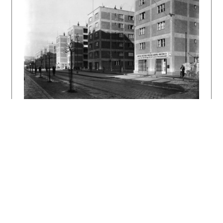
tejto vile použili architekti oceľobetónový
skelet, ktorý dopĺňalo tehlové murivo a plochá
strecha so strešnou terasou. Vila Sidónie
Steinovej patril v čase svojho vzniku k
najluxusnejším bytovým domom v meste. Po
prijatí protižidovských zákonov prešla budova
do vlastníctva mesta a neskôr sa spomína ako
Obytný dom mesta Bratislavy. Dodnes sa
zachovala takmer v nezmenenej podobe.
autor textu:
Henrieta Moravčíková
Literatúra:
Mietvilla in Pressburg. Forum 3, 1933, s. / p.
328 – 329.
FOLTYN, Ladislav: Slovenská architektúra a
česká avantgarda 1918 – 1939. Bratislava, SAS
1993. 238 s., tu s. 123.
DULLA, Matúš – MORAVČÍKOVÁ, Henrieta:
Architektúra Slovenska v 20. storočí.
Bratislava, Slovart 2002. 512 s., tu s. 374.