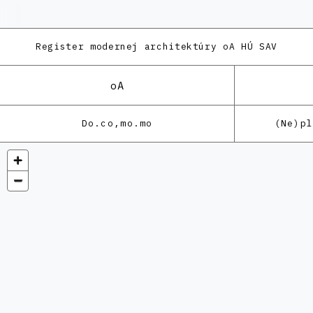
Register modernej architektúry
oA HÚ SAV
oA
Do.co,mo.mo
(Ne)p