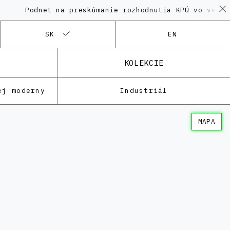
odnet na preskúmanie rozhodnutia KPÚ vo veci Polyfu
SK
EN
KOLEKCIE
ej moderny
Industriál
MAPA