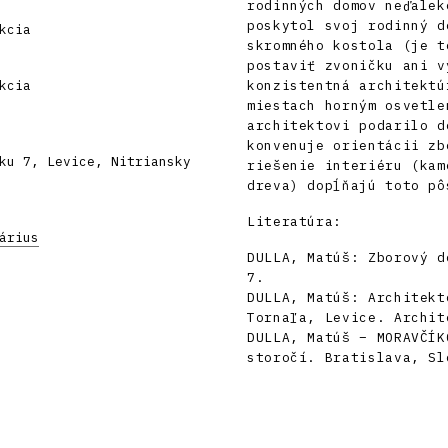
rodinných domov neďalek
poskytol svoj rodinný d
kcia
skromného kostola (je t
postaviť zvoničku ani v
kcia
konzistentná architektú
miestach horným osvetle
architektovi podarilo d
konvenuje orientácii zb
ku 7, Levice, Nitriansky
riešenie interiéru (kam
dreva) dopĺňajú toto pô
Literatúra:
árius
DULLA, Matúš: Zborový d
7.
DULLA, Matúš: Architekt
Tornaľa, Levice. Archit
DULLA, Matúš – MORAVČÍK
storočí. Bratislava, Sl