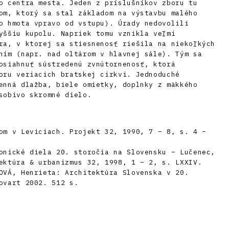
o centra mesta. Jeden z príslušníkov zboru tu
om, ktorý sa stal základom na výstavbu malého
o hmota vpravo od vstupu). Úrady nedovolili
yššiu kupolu. Napriek tomu vznikla veľmi
ra, v ktorej sa stiesnenosť riešila na niekoľkých
ním (napr. nad oltárom v hlavnej sále). Tým sa
osiahnuť sústredenú zvnútornenosť, ktorá
oru veriacich bratskej cirkvi. Jednoduché
enná dlažba, biele omietky, doplnky z mäkkého
sobivo skromné dielo.
om v Leviciach. Projekt 32, 1990, 7 – 8, s. 4 –
onické diela 20. storočia na Slovensku – Lučenec,
ektúra & urbanizmus 32, 1998, 1 – 2, s. LXXIV.
OVÁ, Henrieta: Architektúra Slovenska v 20.
ovart 2002. 512 s.