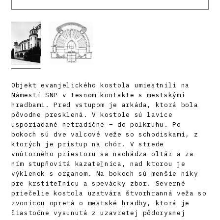
Objekt evanjelického kostola umiestnili na
Námestí SNP v tesnom kontakte s mestskými
hradbami. Pred vstupom je arkáda, ktorá bola
pôvodne presklená. V kostole sú lavice
usporiadané netradične – do polkruhu. Po
bokoch sú dve valcové veže so schodiskami, z
ktorých je prístup na chór. V strede
vnútorného priestoru sa nachádza oltár a za
ním stupňovitá kazateľnica, nad ktorou je
výklenok s organom. Na bokoch sú menšie niky
pre krstiteľnicu a spevácky zbor. Severné
priečelie kostola uzatvára štvorhranná veža so
zvonicou opretá o mestské hradby, ktorá je
čiastočne vysunutá z uzavretej pôdorysnej