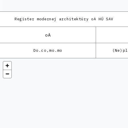
Register modernej architektúry
oA HÚ SAV
oA
Do.co,mo.mo
(Ne)p