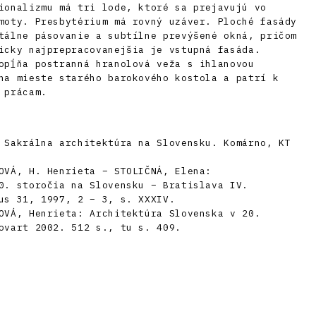
ionalizmu má tri lode, ktoré sa prejavujú vo
moty. Presbytérium má rovný uzáver. Ploché fasády
tálne pásovanie a subtílne prevýšené okná, pričom
icky najprepracovanejšia je vstupná fasáda.
opĺňa postranná hranolová veža s ihlanovou
na mieste starého barokového kostola a patrí k
 prácam.
 Sakrálna architektúra na Slovensku. Komárno, KT
OVÁ, H. Henrieta – STOLIČNÁ, Elena:
0. storočia na Slovensku – Bratislava IV.
us 31, 1997, 2 – 3, s. XXXIV.
OVÁ, Henrieta: Architektúra Slovenska v 20.
ovart 2002. 512 s., tu s. 409.