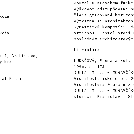
.
Kostol s nádychom funkc
výškovom odstupňovaní h
člení gradované horizon
kcia
výtvarne aj architekton
Symetrickú kompozíciu d
kcia
strechou. Kostol stojí 
posledným architektovým
Literatúra:
a 1, Bratislava,
LUKÁČOVÁ, Elena a kol.:
ý kraj
1996, s. 173.
DULLA, Matúš – MORAVČÍK
hal Milan
Architektonické diela 2
Architektúra & urbanizm
DULLA, Matúš – MORAVČÍK
storočí. Bratislava, Sl