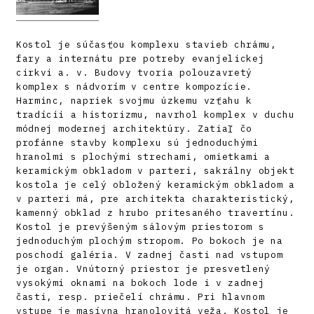
Kostol je súčasťou komplexu stavieb chrámu,
fary a internátu pre potreby evanjelickej
cirkvi a. v. Budovy tvoria polouzavretý
komplex s nádvorím v centre kompozície.
Harminc, napriek svojmu úzkemu vzťahu k
tradícii a historizmu, navrhol komplex v duchu
módnej modernej architektúry. Zatiaľ čo
profánne stavby komplexu sú jednoduchými
hranolmi s plochými strechami, omietkami a
keramickým obkladom v parteri, sakrálny objekt
kostola je celý obložený keramickým obkladom a
v parteri má, pre architekta charakteristický,
kamenný obklad z hrubo pritesaného travertínu.
Kostol je prevýšeným sálovým priestorom s
jednoduchým plochým stropom. Po bokoch je na
poschodí galéria. V zadnej časti nad vstupom
je organ. Vnútorný priestor je presvetlený
vysokými oknami na bokoch lode i v zadnej
časti, resp. priečelí chrámu. Pri hlavnom
vstupe je masívna hranolovitá veža. Kostol je