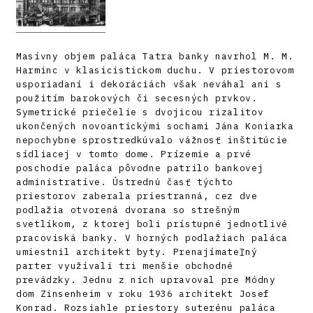
Masívny objem paláca Tatra banky navrhol M. M.
Harminc v klasicistickom duchu. V priestorovom
usporiadaní i dekoráciách však neváhal ani s
použitím barokových či secesných prvkov.
Symetrické priečelie s dvojicou rizalitov
ukončených novoantickými sochami Jána Koniarka
nepochybne sprostredkúvalo vážnosť inštitúcie
sídliacej v tomto dome. Prízemie a prvé
poschodie paláca pôvodne patrilo bankovej
administratíve. Ústrednú časť týchto
priestorov zaberala priestranná, cez dve
podlažia otvorená dvorana so strešným
svetlíkom, z ktorej boli prístupné jednotlivé
pracoviská banky. V horných podlažiach paláca
umiestnil architekt byty. Prenajímateľný
parter využívali tri menšie obchodné
prevádzky. Jednu z nich upravoval pre Módny
dom Zinsenheim v roku 1936 architekt Josef
Konrad. Rozsiahle priestory suterénu paláca