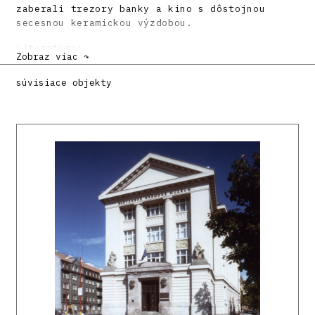
zaberali trezory banky a kino s dôstojnou
secesnou keramickou výzdobou.
Literatúra:
Zobraz viac ↷
Milan Michal Harminc 1869 – 1964. Katalóg
súvisiace objekty
výstavy. Ed. Klára Kubičková a Anna Zajková.
Bratislava, GAUUDI – SNG 1991, nestránkované,
42 s. (tu s. 14 – 15).
TORAN, Eduard: Architekt Milan Michal Harminc.
In: Z novších výtvarných dejín Slovenska.
Súbor štúdií a materiálov. Ed. Ladislav
Saučin. Bratislava, Vydavateľstvo SAV 1962. s.
327 – 406 (tu s. 342).
DULLA, Matúš – MORAVČÍKOVÁ, Henrieta:
Architektúra Slovenska v 20. storočí.
Bratislava, Slovart 2002. 512 s., tu s. 168,
327.