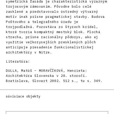
symetrická fasáda je charakteristická výrazným
trojosovým rámovaním. Pôvodne bolo celé
zasklené a predstavovalo ústredný výtvarný
motív inak prísne pragmatickej stavby. Budova
Poštového a telegrafného úradu je
trojpodlažná. Pozostáva zo štyroch krídel,
ktoré tvoria kompaktný mestský blok. Plochá
strecha, prísne racionálny pôdorys, ako aj
využitie veľkorysejších presklených plôch
anticipuje presadenie funkcionalistickej
architektúry v Nitre.
Literatúra:
DULLA, Matúš – MORAVČÍKOVÁ, Henrieta:
Architektúra Slovenska v 20. storočí.
Bratislava, Slovart 2002. 512 s., tu s. 349.
súvisiace objekty