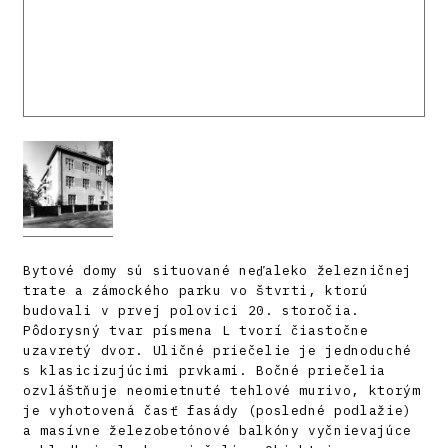
Bytové domy sú situované neďaleko železničnej
trate a zámockého parku vo štvrti, ktorú
budovali v prvej polovici 20. storočia.
Pôdorysný tvar písmena L tvorí čiastočne
uzavretý dvor. Uličné priečelie je jednoduché
s klasicizujúcimi prvkami. Bočné priečelia
ozvláštňuje neomietnuté tehlové murivo, ktorým
je vyhotovená časť fasády (posledné podlažie)
a masívne železobetónové balkóny vyčnievajúce