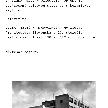
z hladkej plochy priečelia. Objekt je
zastrešený valbovou strechou s keramickou
krytinou.
Literatúra:
DULLA, Matúš – MORAVČÍKOVÁ, Henrieta:
Architektúra Slovenska v 20. storočí.
Bratislava, Slovart 2002. 512 s., tu s. 346.
súvisiace objekty