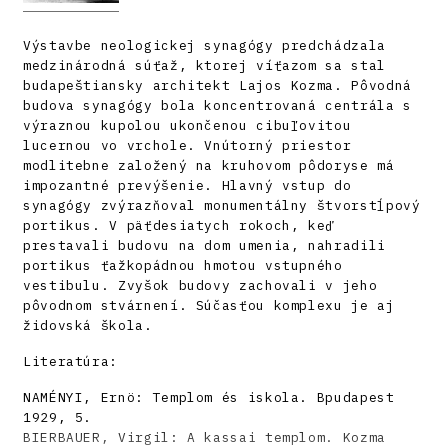
Výstavbe neologickej synagógy predchádzala
medzinárodná súťaž, ktorej víťazom sa stal
budapeštiansky architekt Lajos Kozma. Pôvodná
budova synagógy bola koncentrovaná centrála s
výraznou kupolou ukončenou cibuľovitou
lucernou vo vrchole. Vnútorný priestor
modlitebne založený na kruhovom pôdoryse má
impozantné prevýšenie. Hlavný vstup do
synagógy zvýrazňoval monumentálny štvorstĺpový
portikus. V päťdesiatych rokoch, keď
prestavali budovu na dom umenia, nahradili
portikus ťažkopádnou hmotou vstupného
vestibulu. Zvyšok budovy zachovali v jeho
pôvodnom stvárnení. Súčasťou komplexu je aj
židovská škola.
Literatúra:
NAMÉNYI, Ernö: Templom és iskola. Bpudapest
1929, 5.
BIERBAUER, Virgil: A kassai templom. Kozma