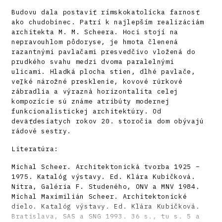
Budovu dala postaviť rímskokatolícka farnosť
ako chudobinec. Patrí k najlepším realizáciám
architekta M. M. Scheera. Hoci stojí na
nepravouhlom pôdoryse, je hmota členená
razantnými pavlačami presvedčivo vložená do
prudkého svahu medzi dvoma paralelnými
ulicami. Hladká plocha stien, dlhé pavlače,
veľké nárožné presklenie, kovové rúrkové
zábradlia a výrazná horizontalita celej
kompozície sú známe atribúty modernej
funkcionalistickej architektúry. Od
deväťdesiatych rokov 20. storočia dom obývajú
rádové sestry.
Literatúra:
Michal Scheer. Architektonická tvorba 1925 –
1975. Katalóg výstavy. Ed. Klára Kubičková.
Nitra, Galéria F. Studeného, ONV a MNV 1984.
Michal Maximilián Scheer. Architektonické
dielo. Katalóg výstavy. Ed. Klára Kubičková.
Bratislava, SAS a SNG 1993. 36 s., tu s. 5 a