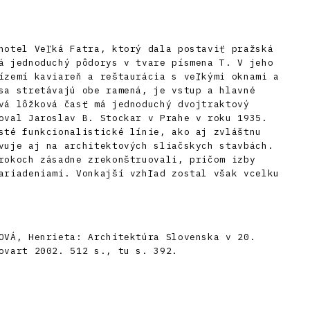
hotel Veľká Fatra, ktorý dala postaviť pražská
á jednoduchý pôdorys v tvare písmena T. V jeho
ízemí kaviareň a reštaurácia s veľkými oknami a
sa stretávajú obe ramená, je vstup a hlavné
vá lôžková časť má jednoduchý dvojtraktový
oval Jaroslav B. Stockar v Prahe v roku 1935.
sté funkcionalistické línie, ako aj zvláštnu
vuje aj na architektových sliačskych stavbách.
rokoch zásadne zrekonštruovali, pričom izby
ariadeniami. Vonkajší vzhľad zostal však vcelku
OVÁ, Henrieta: Architektúra Slovenska v 20.
ovart 2002. 512 s., tu s. 392.