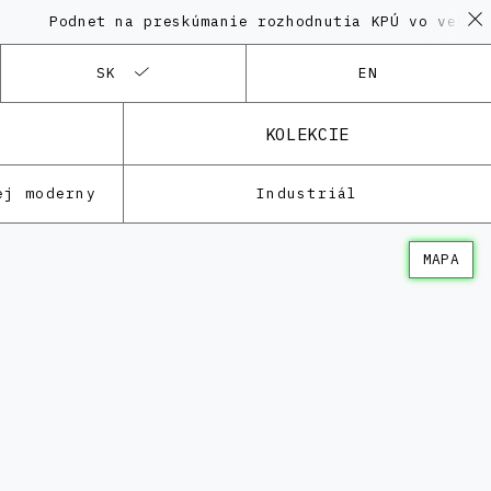
dnet na preskúmanie rozhodnutia KPÚ vo veci Polyfun
SK
EN
KOLEKCIE
ej moderny
Industriál
MAPA