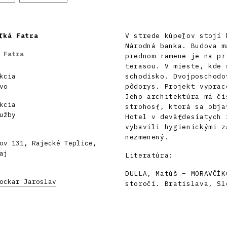
ľká Fatra
V strede kúpeľov stojí 
Národná banka. Budova m
 Fatra
prednom ramene je na pr
terasou. V mieste, kde 
kcia
schodisko. Dvojposchodo
vo
pôdorys. Projekt vyprac
Jeho architektúra má či
kcia
strohosť, ktorá sa obja
užby
Hotel v deväťdesiatych 
vybavili hygienickými z
nezmenený.
ov 131, Rajecké Teplice,
aj
Literatúra:
DULLA, Matúš – MORAVČÍK
ockar Jaroslav
storočí. Bratislava, Sl