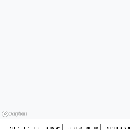
Bernkopf-Stockar Jaroslav
Rajecké Teplice
Obchod a slu