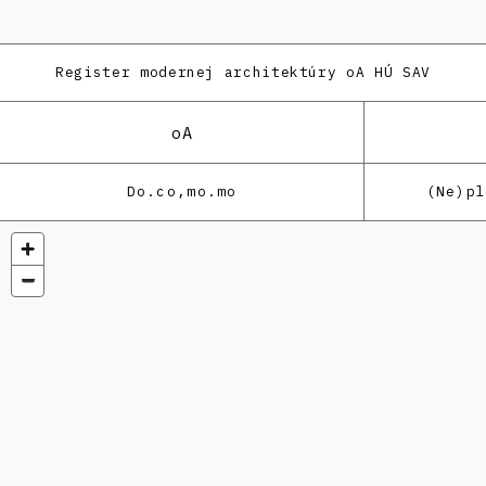
Register modernej architektúry
oA HÚ SAV
oA
Do.co,mo.mo
(Ne)p